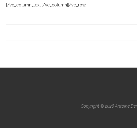
[/vc_column_text][/vc_column][/vc_row]
Copyright ©
2026 Antoine Demo